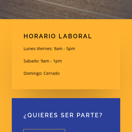
HORARIO LABORAL
Lunes-Viernes: 9am - 5pm
Sabado: 9am - 1pm
Domingo: Cerrado
¿QUIERES SER PARTE?